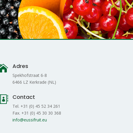
Adres

Spekhofstraat 6-8
6466 LZ Kerkrade (NL)
Contact

Tel. +31 (0) 45 52 34 261
Fax. +31 (0) 45 30 30 368
info@eussifruit.eu