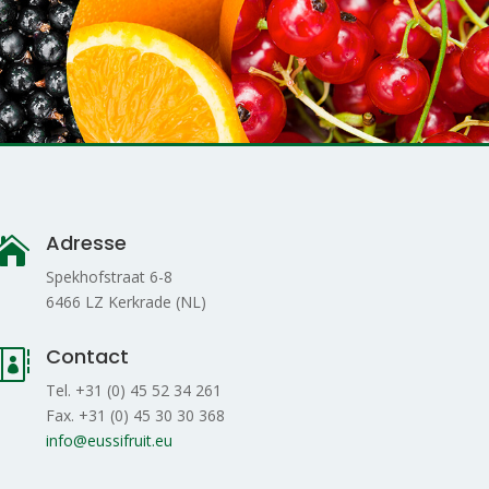
Adresse

Spekhofstraat 6-8
6466 LZ Kerkrade (NL)
Contact

Tel. +31 (0) 45 52 34 261
Fax. +31 (0) 45 30 30 368
info@eussifruit.eu